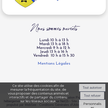
Nous sommes ouverts
Lundi 10 h à 13 h
Mardi 13 h à 18 h
Mercredi 9 h à 12 h
Jeudi 13 h à 16 h
Vendredi 10 h à 15 h 30
Mentions Légales
Ce site utilise des cookies afin de
mesurer la fréquentation du site, de
vous proposer des contenus animés et
interactifs et de partager du contenu
Site commercialisé par Centre France Solution Pro
-
Création et
sur les réseaux sociaux.
hébergement du site Internet réalisé par Net15
-
Site administrable CMS
Personnalis
propulsé par WebSee
-
Conditions Générales d'Utilisation
-
Gérer les
er