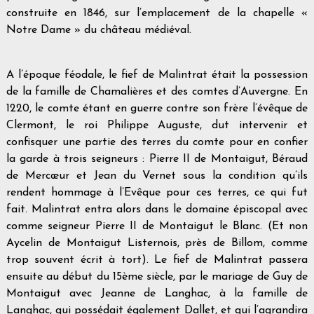
construite en 1846, sur l’emplacement de la chapelle «
Notre Dame » du château médiéval.
A l’époque féodale, le fief de Malintrat était la possession
de la famille de Chamalières et des comtes d’Auvergne. En
1220, le comte étant en guerre contre son frère l’évêque de
Clermont, le roi Philippe Auguste, dut intervenir et
confisquer une partie des terres du comte pour en confier
la garde à trois seigneurs : Pierre II de Montaigut, Béraud
de Mercœur et Jean du Vernet sous la condition qu’ils
rendent hommage à l’Evêque pour ces terres, ce qui fut
fait. Malintrat entra alors dans le domaine épiscopal avec
comme seigneur Pierre II de Montaigut le Blanc. (Et non
Aycelin de Montaigut Listernois, près de Billom, comme
trop souvent écrit à tort). Le fief de Malintrat passera
ensuite au début du 15ème siècle, par le mariage de Guy de
Montaigut avec Jeanne de Langhac, à la famille de
Langhac, qui possédait également Dallet, et qui l’agrandira