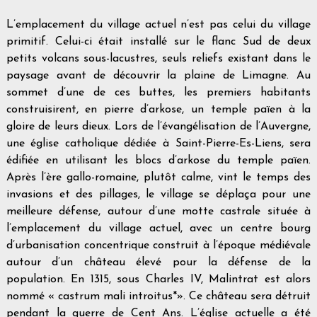
L’emplacement du village actuel n’est pas celui du village
primitif. Celui-ci était installé sur le flanc Sud de deux
petits volcans sous-lacustres, seuls reliefs existant dans le
paysage avant de découvrir la plaine de Limagne. Au
sommet d’une de ces buttes, les premiers habitants
construisirent, en pierre d’arkose, un temple païen à la
gloire de leurs dieux. Lors de l’évangélisation de l’Auvergne,
une église catholique dédiée à Saint-Pierre-Es-Liens, sera
édifiée en utilisant les blocs d’arkose du temple païen.
Après l’ère gallo-romaine, plutôt calme, vint le temps des
invasions et des pillages, le village se déplaça pour une
meilleure défense, autour d’une motte castrale située à
l’emplacement du village actuel, avec un centre bourg
d’urbanisation concentrique construit à l’époque médiévale
autour d’un château élevé pour la défense de la
population. En 1315, sous Charles IV, Malintrat est alors
nommé « castrum mali introitus*». Ce château sera détruit
pendant la guerre de Cent Ans. L’église actuelle a été