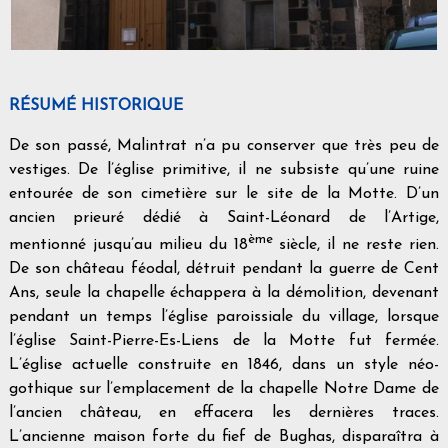
RÉSUMÉ HISTORIQUE
De son passé, Malintrat n’a pu conserver que très peu de
vestiges. De l’église primitive, il ne subsiste qu’une ruine
entourée de son cimetière sur le site de la Motte. D’un
ancien prieuré dédié à Saint-Léonard de l’Artige,
ème
mentionné jusqu’au milieu du 18
siècle, il ne reste rien.
De son château féodal, détruit pendant la guerre de Cent
Ans, seule la chapelle échappera à la démolition, devenant
pendant un temps l’église paroissiale du village, lorsque
l’église Saint-Pierre-Es-Liens de la Motte fut fermée.
L’église actuelle construite en 1846, dans un style néo-
gothique sur l’emplacement de la chapelle Notre Dame de
l’ancien château, en effacera les dernières traces.
L’ancienne maison forte du fief de Bughas, disparaîtra à