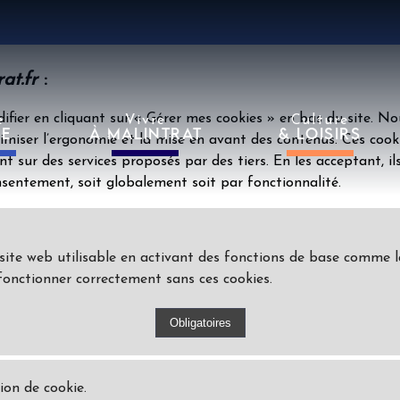
at.fr
:
ifier en cliquant sur « Gérer mes cookies » en bas du site. No
e
Vivre
Culture
IE
À MALINTRAT
& LOISIRS
miser l’ergonomie et la mise en avant des contenus. Ces cook
nt sur des services proposés par des tiers. En les acceptant, il
sentement, soit globalement soit par fonctionnalité.
 site web utilisable en activant des fonctions de base comme l
fonctionner correctement sans ces cookies.
ion de cookie.