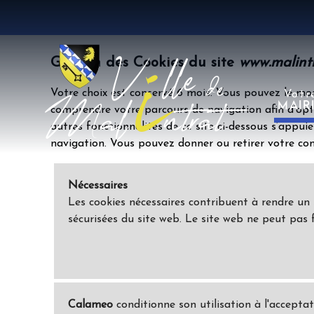
Gestion des Cookies du site
www.malintr
Votre choix est conservé 6 mois. Vous pouvez le mod
Votr
MAIR
comprendre votre parcours de navigation afin d’opti
autres fonctionnalités de ce site ci-dessous s’appuie
navigation. Vous pouvez donner ou retirer votre con
Nécessaires
Les cookies nécessaires contribuent à rendre un
sécurisées du site web. Le site web ne peut pas 
Calameo
conditionne son utilisation à l'acceptat