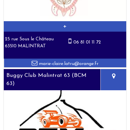
25 rue Sous le Château
06 81 01 11 72
63510 MALINTRAT
marie-claire.latru@orange.fr
Buggy Club Malintrat 63 (BCM
63)