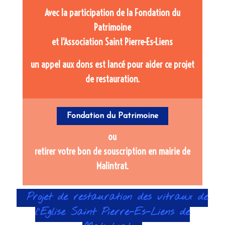
Avec la participation de la Fondation du
Patrimoine
et l'Association Saint Pierre-Es-Liens
un appel aux dons est lancé pour aider ce projet
de restauration.
Fondation du Patrimoine
ou
retirer votre bon de souscription en mairie de
Malintrat.
Projet de restauration des vitraux de
l'Eglise Saint Pierre-Es-Liens de