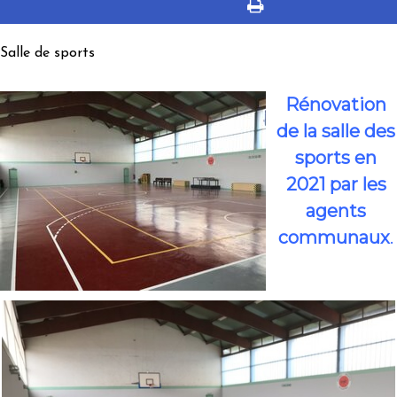
Salle de sports
Rénovation
de la salle des
sports en
2021 par les
agents
communaux
.