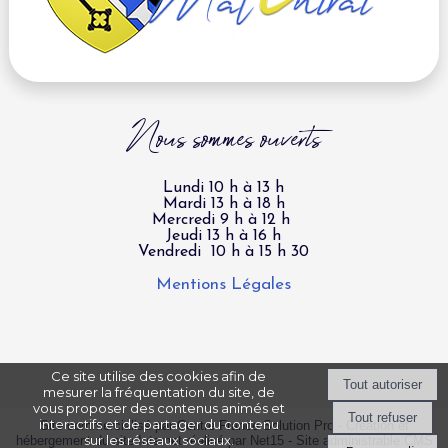
Nous sommes ouverts
Lundi 10 h à 13 h
Mardi 13 h à 18 h
Mercredi 9 h à 12 h
Jeudi 13 h à 16 h
Vendredi 10 h à 15 h 30
Mentions Légales
Ce site utilise des cookies afin de
mesurer la fréquentation du site, de
vous proposer des contenus animés et
interactifs et de partager du contenu
Site commercialisé par Centre France Solution Pro
-
Création et
sur les réseaux sociaux.
hébergement du site Internet réalisé par Net15
-
Site administrable CMS